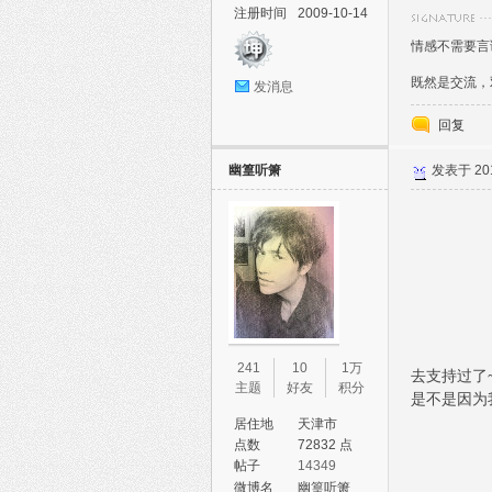
注册时间
2009-10-14
情感不需要言
既然是交流，
发消息
回复
幽篁听箫
发表于 2011
241
10
1万
去支持过了
主题
好友
积分
是不是因为
居住地
天津市
点数
72832 点
帖子
14349
微博名
幽篁听箫