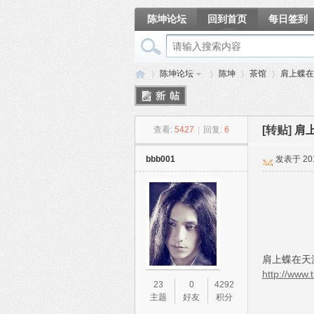
陈坤论坛
回到首页
每日签到
相册
陈坤论坛
陈坤
茶馆
肩上蝶在
[转贴]
肩
查看:
5427
|
回复:
6
陈
»
›
›
›
bbb001
发表于 2011
肩上蝶在天
http://www.
坤
23
0
4292
主题
好友
积分