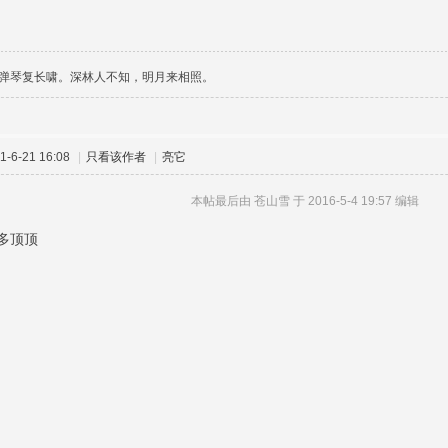
弹琴复长啸。深林人不知，明月来相照。
-6-21 16:08
|
只看该作者
|
亮它
本帖最后由 苍山雪 于 2016-5-4 19:57 编辑
多顶顶