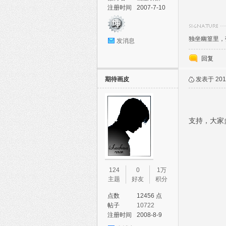
注册时间
2007-7-10
独坐幽篁里，
发消息
回复
期待画皮
发表于 2011
支持，大家
124
0
1万
主题
好友
积分
点数
12456 点
帖子
10722
注册时间
2008-8-9