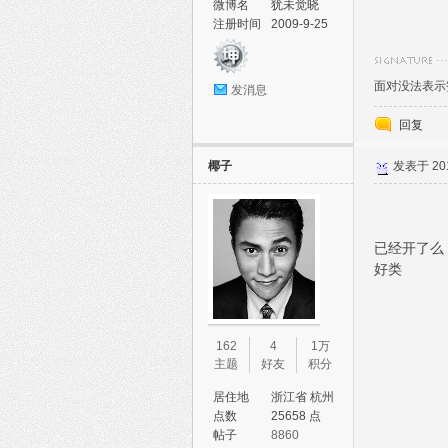
微博名
犹未觉晓
注册时间
2009-9-25
面对没法表示
发消息
回复
椰子
发表于 2011
已经开了么
好类
162
4
1万
主题
好友
积分
居住地
浙江省 杭州
市 西湖区
点数
25658 点
帖子
8860