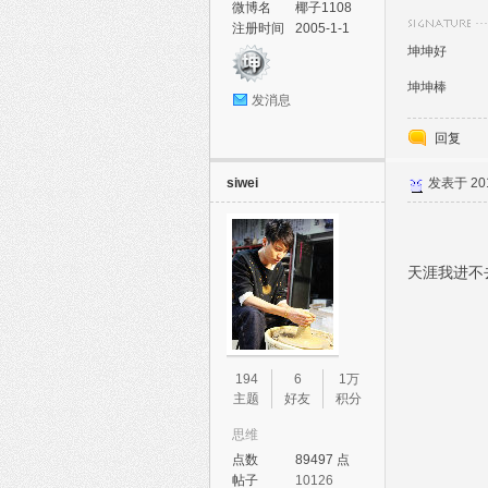
微博名
椰子1108
注册时间
2005-1-1
坤坤好
坤坤棒
发消息
坤坤样样NO.
回复
siwei
发表于 2011
天涯我进不去
194
6
1万
主题
好友
积分
思维
点数
89497 点
帖子
10126