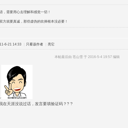
语，需要用心去理解和感觉一切！
双方就要真诚，那些虚伪的吹捧根本没必要！
-6-21 14:33
|
只看该作者
|
亮它
本帖最后由 苍山雪 于 2016-5-4 19:57 编辑
~
我在天涯没说过话，发言要填验证码？? ?