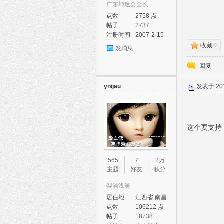
广东坤迷会会长
点数
2758 点
帖子
2737
注册时间
2007-2-15
收藏
0
发消息
回复
论
ynijau
发表于 2011
这个要支持
565
7
2万
主题
好友
积分
坛
梨涡浅笑
居住地
江西省 南昌
市
点数
106212 点
帖子
18738