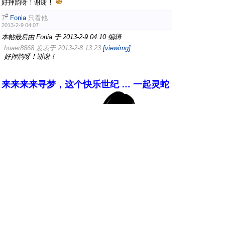
好押韵呀！谢谢！
#
7
Fonia
只看他
2013-2-9 04:07
本帖最后由 Fonia 于 2013-2-9 04:10 编辑
huaer8868 发表于 2013-2-8 13:23
[viewimg]
好押韵呀！谢谢！
来来来来寻梦，这个快乐世纪 … 一起灵蛇
共梦，一起接红包！！
附件:
您需要
登录
才可以下载或查看附件。没有帐号？
注