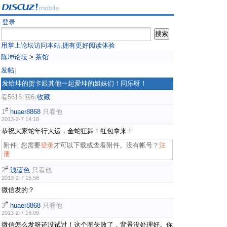
登录
用掌上论坛访问本站,拥有更好阅读体验
陈坤论坛
>
茶馆
发帖
|
发给坤的贺卡跟其他一起爱坤的姐妹们！同乐呀！
看5616
回6
收藏
|
|
#
1
huaer8868
只看他
2013-2-7 14:18
恭祝大家蛇年行大运，金蛇狂舞！红包拿来！
附件:
您需要
登录
才可以下载或查看附件。没有帐号？
注
册
#
2
浅蓝色
只看他
2013-2-7 15:58
微信发的？
#
3
huaer8868
只看他
2013-2-7 16:09
微信怎么发呀还没试过！这个图失败了，背景没处理好。你