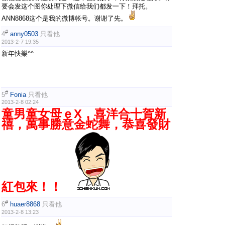
要会发这个图你处理下微信给我们都发一下！拜托。
ANN8868这个是我的微博帐号。谢谢了先。
#
4
anny0503
只看他
2013-2-7 19:35
新年快樂^^
#
5
Fonia
只看他
2013-2-8 02:24
童男童女母ｅX，喜洋合十賀新
禧，萬事勝意金蛇舞，恭喜發財
紅包來！！
#
6
huaer8868
只看他
2013-2-8 13:23