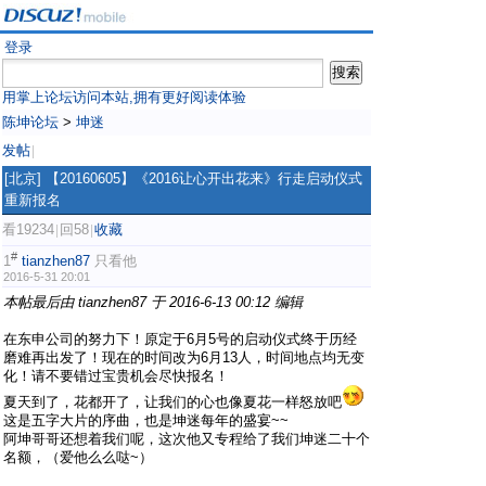
登录
用掌上论坛访问本站,拥有更好阅读体验
陈坤论坛
>
坤迷
发帖
|
[北京]
【20160605】《2016让心开出花来》行走启动仪式
重新报名
看19234
回58
收藏
|
|
#
1
tianzhen87
只看他
2016-5-31 20:01
本帖最后由 tianzhen87 于 2016-6-13 00:12 编辑
在东申公司的努力下！原定于6月5号的启动仪式终于历经
磨难再出发了！现在的时间改为6月13人，时间地点均无变
化！请不要错过宝贵机会尽快报名！
夏天到了，花都开了，让我们的心也像夏花一样怒放吧
这是五字大片的序曲，也是坤迷每年的盛宴~~
阿坤哥哥还想着我们呢，这次他又专程给了我们坤迷二十个
名额，（爱他么么哒~）