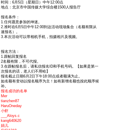
时间：6月5日（星期日）中午12:00点
地点：北京市中国传媒大学综合楼1500人报告厅
报名条件：
1.任何愿意参加的坤迷。
2.准时在6月5日中午12:00到达活动现场集合（名额有限从
速报名）。
3.本次活动可以带相机手机，拍摄相片及视频。
报名方法：
1.跟帖回复报名
2名额有限，不可代报。
3.在跟帖报名后，请私信报名ID和手机号码。【如果是第一
次报名的话，老人们不用哈】
报名截止日期6月2日下午18:00点或者额满为止。
如名额有变动以报名顺序为主！如有新增名额也按此顺序候
补。
报名成功的名单
Mer
tianzhen87
HaruOneday
小虾
___Aloys.c
kang640620
娟儿