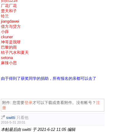
归归1218
厂花厂花
楚天和子
铃兰
jiangdawei
借方与贷方
小薛
ckuner
坤哥是我呀
巴黎的雨
桔子汽水和夏天
setona
麻辣小思
由于得到了获奖同学的捐助，所有报名的亲都可以去了
附件:
您需要
登录
才可以下载或查看附件。没有帐号？
注
册
#
2
switti
只看他
2016-5-31 20:01
本帖最后由 switti 于 2021-6-12 11:05 编辑