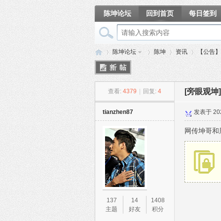
陈坤论坛
回到首页
每日签到
相册
陈坤论坛
陈坤
资讯
【公告】
[旁眼观坤]
查看:
4379
|
回复:
4
陈
»
›
›
›
tianzhen87
发表于 2023
网传坤哥和
坤
137
14
1408
主题
好友
积分