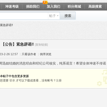
坤迷考级
捐助我们
加入我们
积分商城
高级搜索
帖子
搜索
紧急辟谣‼️
【公告】紧急辟谣‼️
[复制链接]
-2-26 12:57
|
只看该作者
|
倒序浏览
周迅姐结婚的消息经由和经纪公司核实，纯系谣言！希望全体坤迷不传谣
本帖子中包含更多资源
您需要
登录
才可以下载或查看，没有帐号？
注册