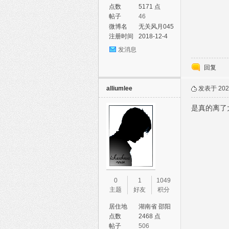
市 龙子湖区
点数
5171 点
帖子
46
微博名
无关风月045
注册时间
2018-12-4
发消息
回复
alliumlee
发表于 2023
是真的离了
0
1
1049
主题
好友
积分
居住地
湖南省 邵阳
市 邵阳县
点数
2468 点
帖子
506