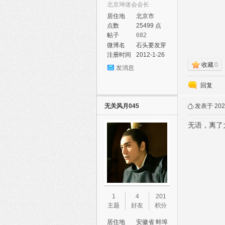
北京坤迷会会长
居住地
北京市
点数
25499 点
帖子
682
微博名
石头要发芽
注册时间
2012-1-26
收藏
0
发消息
论
回复
无关风月045
发表于 2023
无语，离了
坛
1
4
201
主题
好友
积分
居住地
安徽省 蚌埠