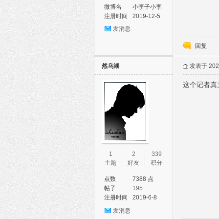
微博名
小李子小李
子梦思思
注册时间
2019-12-5
发消息
回复
然乌湖
发表于 2023
这个记者真
1
2
339
主题
好友
积分
点数
7388 点
帖子
195
注册时间
2019-6-8
发消息