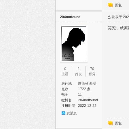
回复
204notfound
发表于 2023
笑死，就离
0
1
70
主题
好友
积分
居住地
陕西省 西安
市 雁塔区
点数
1722 点
帖子
11
微博名
204notfound
注册时间
2022-12-22
发消息
回复