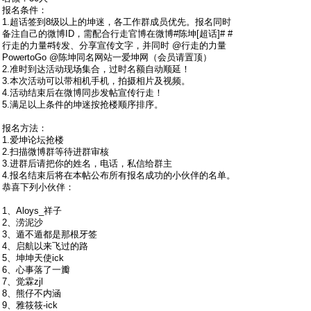
报名条件：
1.超话签到8级以上的坤迷，各工作群成员优先。报名同时
备注自己的微博ID，需配合行走官博在微博#陈坤[超话]# #
行走的力量#转发、分享宣传文字，并同时 @行走的力量
PowertoGo @陈坤同名网站一爱坤网（会员请置顶）
2.准时到达活动现场集合，过时名额自动顺延！
3.本次活动可以带相机手机，拍摄相片及视频。
4.活动结束后在微博同步发帖宣传行走！
5.满足以上条件的坤迷按抢楼顺序排序。
报名方法：
1.爱坤论坛抢楼
2.扫描微博群等待进群审核
3.进群后请把你的姓名，电话，私信给群主
4.报名结束后将在本帖公布所有报名成功的小伙伴的名单。
恭喜下列小伙伴：
1、Aloys_祥子
2、涝泥沙
3、遁不遁都是那根牙签
4、启航以来飞过的路
5、坤坤天使ick
6、心事落了一瓣
7、觉霖zjl
8、熊仔不内涵
9、雅筱筱-ick