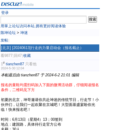
登录
用掌上论坛访问本站,拥有更好阅读体验
陈坤论坛
>
坤迷
发帖
|
[北京]
[20240613]行走的力量启动会（报名截止）
看9877
回47
收藏
|
|
#
1
tianzhen87
只看他
2024-5-30 12:04
本帖最后由 tianzhen87 于 2024-6-2 21:01 编辑
报名的童鞋均需扫码加入下面的微博活动群，仔细阅读报名
条件，二维码见下方
初夏的北京，坤哥邀请你共赴坤迷的传统节日，行走节！小
伙伴们，让我们一起欢聚在京城吧！大型面基盛宴盼你光
临！快来报名吧！
时间：6月13日（星期4）13；00签到
地点：建国路，具体待行走官方公布
名额：30人