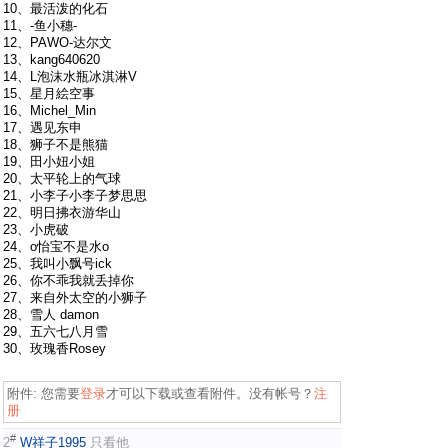
10、最活泼的化石
11、-鱼小穗-
12、PAWO-达尔文
13、kang640620
14、L泡沫水瓶冰淇淋V
15、星月絵空事
16、Michel_Min
17、遇见东申
18、狮子不是熊猫
19、田小妞小姐
20、太平轮上的气球
21、小李子小李子梦思思
22、明日拂衣游华山
23、小虎破
24、o怡宝不是水o
25、我叫小飘号ick
26、你不乖我就丢掉你
27、来自外太空的小狮子
28、雪人 damon
29、五六七八月雪
30、玫瑰香Rosey
附件:
您需要
登录
才可以下载或查看附件。没有帐号？
注
册
#
2
W祥子1995
只看他