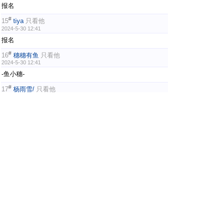
报名
#
15
tiya
只看他
2024-5-30 12:41
报名
#
16
穗穗有鱼
只看他
2024-5-30 12:41
-鱼小穗-
#
17
杨雨雪/
只看他
2024-5-30 12:43
PAWO-达尔文
#
18
tiya
只看他
2024-5-30 12:44
最活泼的化石 报名
#
19
kang640620
只看他
2024-5-30 12:47
报名。微博ID：kang640620
#
20
W祥子1995
只看他
2024-5-30 12:47
L泡沫水瓶冰淇淋V