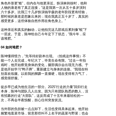
角色外形更“糙”，但内在与他更亲近。扮演林则徐时，他和
人物的衰老有了真正连接，“这是我第一次从五十多岁演到
六十多岁。比我三十几岁扮演钱学森的老年阶段更有经验，
那时候的衰老是想象出来的；现在我真正五十岁了，真实的
感受更多，这些体验自然作用在角色身上。”
这种亲近和真实的触动，让他拍完这几部戏后累到像“蜕”下
一层皮。于是，陈坤给自己今年定下了状态，“我今年，应
该堆肥。”
04 如何堆肥？
陈坤懂得惜力，“先等待好剧本出现。（拍戏这件事情）不
能一个人去完成，年纪大了，毕竟生命有限。”过去一年拍
戏时，他开始察觉身体的变化，腿部偶尔会出现无力感。于
是他开始学习“鸭子蹲”，重新建立与身体的连接。“我现在特
别喜欢练腿。以前我的脚踝一直僵硬，现在变得有力气了，
感觉很舒服。”
徒步早已成为他生活的一部分。2025“行走的力量”回归行走
本身，陈坤与团队几人出发。因为只有团队熟悉的数人，没
有招募的行走“大部队”，这反而成了十五年来最轻松的一
次，不再会半夜惊醒，担心任何突发状况。
当外部的负担被一点点卸下，生活也变得具体起来。他开始
频繁地逛菜市场，留意那些叫不上名字的蔬菜与野菜；也会