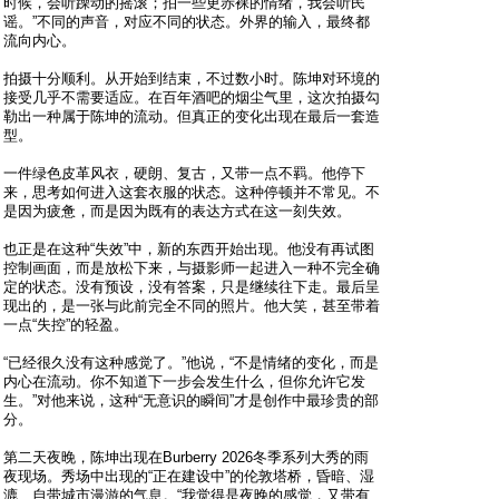
时候，会听躁动的摇滚；拍一些更赤裸的情绪，我会听民
谣。”不同的声音，对应不同的状态。外界的输入，最终都
流向内心。
拍摄十分顺利。从开始到结束，不过数小时。陈坤对环境的
接受几乎不需要适应。在百年酒吧的烟尘气里，这次拍摄勾
勒出一种属于陈坤的流动。但真正的变化出现在最后一套造
型。
一件绿色皮革风衣，硬朗、复古，又带一点不羁。他停下
来，思考如何进入这套衣服的状态。这种停顿并不常见。不
是因为疲惫，而是因为既有的表达方式在这一刻失效。
也正是在这种“失效”中，新的东西开始出现。他没有再试图
控制画面，而是放松下来，与摄影师一起进入一种不完全确
定的状态。没有预设，没有答案，只是继续往下走。最后呈
现出的，是一张与此前完全不同的照片。他大笑，甚至带着
一点“失控”的轻盈。
“已经很久没有这种感觉了。”他说，“不是情绪的变化，而是
内心在流动。你不知道下一步会发生什么，但你允许它发
生。”对他来说，这种“无意识的瞬间”才是创作中最珍贵的部
分。
第二天夜晚，陈坤出现在Burberry 2026冬季系列大秀的雨
夜现场。秀场中出现的“正在建设中”的伦敦塔桥，昏暗、湿
漉、自带城市漫游的气息。“我觉得是夜晚的感觉，又带有