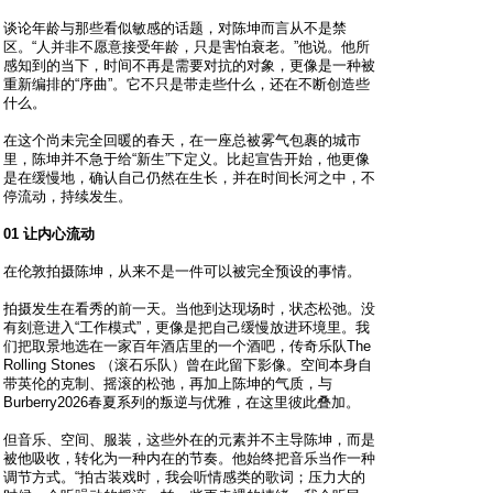
谈论年龄与那些看似敏感的话题，对陈坤而言从不是禁
区。“人并非不愿意接受年龄，只是害怕衰老。”他说。他所
感知到的当下，时间不再是需要对抗的对象，更像是一种被
重新编排的“序曲”。它不只是带走些什么，还在不断创造些
什么。
在这个尚未完全回暖的春天，在一座总被雾气包裹的城市
里，陈坤并不急于给“新生”下定义。比起宣告开始，他更像
是在缓慢地，确认自己仍然在生长，并在时间长河之中，不
停流动，持续发生。
01 让内心流动
在伦敦拍摄陈坤，从来不是一件可以被完全预设的事情。
拍摄发生在看秀的前一天。当他到达现场时，状态松弛。没
有刻意进入“工作模式”，更像是把自己缓慢放进环境里。我
们把取景地选在一家百年酒店里的一个酒吧，传奇乐队The
Rolling Stones （滚石乐队）曾在此留下影像。空间本身自
带英伦的克制、摇滚的松弛，再加上陈坤的气质，与
Burberry2026春夏系列的叛逆与优雅，在这里彼此叠加。
但音乐、空间、服装，这些外在的元素并不主导陈坤，而是
被他吸收，转化为一种内在的节奏。他始终把音乐当作一种
调节方式。“拍古装戏时，我会听情感类的歌词；压力大的