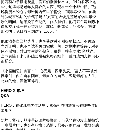
把薄荷种子撒进花盆，看它们慢慢长出来。“以前看不上这
些，觉得都是老年人喜欢的东西，现在一个个都中招。”他
说得漫不经心，却难掩语气里的愉悦。“我非常快乐。你听
到我现在说话的语气了吗？”兴奋的语调是整场采访里最快
乐的瞬间。这感染了在场的工作人员们，他们甚至建议陈坤
像贝克汉姆一样经营农场、养鸡、收鸡蛋，他摇头，“别走
那么快，我目前只到这个 Level。”
他很清楚自己的边界，也享受这种刚刚好的状态。不再急于
向外证明，也不再试图独自完成一切。对剧本的等待，对身
体的感知，对日常生活的投入，都是一种主动“收”的状态。
当节奏慢下来，那些曾经被忽略的细节，反而成为支撑内心
的部分。
《小窗幽记》有言：“一心无累，四季良辰。”当人不再被外
界牵引，内在自有回声。最自在的自己，即是最好的人生。
此刻的他，轻盈而笃定。
HERO X 陈坤
Q&A
HERO：在你现在的生活里，紧张和恐惧通常会在哪些时刻
出现？
陈坤：紧张，即使是认识的摄影师，当我坐在沙发上拍摄第
一张照片时，也会有些懵；恐惧，只要想到蹦极，我就会感