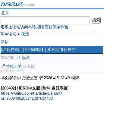
登录
用掌上论坛访问本站,拥有更好阅读体验
陈坤论坛
>
视觉
发帖
|
[坤影墨香]
【20260402】[HERO] 春日序曲
看1706
回1
收藏
|
|
#
1
持枪土匪
只看他
2026-4-5 12:37
本帖最后由 持枪土匪 于 2026-4-5 12:40 编辑
[260402] HERO中文版 [陈坤 春日序曲]
https://weibo.com/ttarticle/p/show?
id=2309405283241287614488