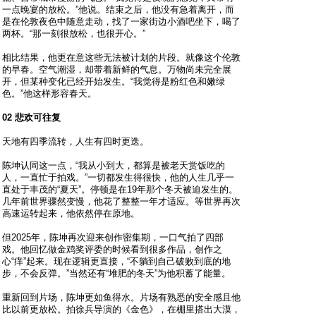
一点晚宴的放松。”他说。结束之后，他没有急着离开，而
是在伦敦夜色中随意走动，找了一家街边小酒吧坐下，喝了
两杯。“那一刻很放松，也很开心。”
相比结果，他更在意这些无法被计划的片段。就像这个伦敦
的早春。空气潮湿，却带着新鲜的气息。万物尚未完全展
开，但某种变化已经开始发生。“我觉得是粉红色和嫩绿
色。”他这样形容春天。
02 悲欢可往复
天地有四季流转，人生有四时更迭。
陈坤认同这一点，“我从小到大，都算是被老天赏饭吃的
人，一直忙于拍戏。”一切都发生得很快，他的人生几乎一
直处于丰茂的“夏天”。停顿是在19年那个冬天被迫发生的。
几年前世界骤然变慢，他花了整整一年才适应。等世界再次
高速运转起来，他依然停在原地。
但2025年，陈坤再次迎来创作密集期，一口气拍了四部
戏。他回忆做金鸡奖评委的时候看到很多作品，创作之
心“痒”起来。现在逻辑更直接，“不躺到自己破败到底的地
步，不会反弹。”当然还有“堆肥的冬天”为他积蓄了能量。
重新回到片场，陈坤更如鱼得水。片场有熟悉的安全感且他
比以前更放松。拍徐兵导演的《金色》，在棚里搭出大漠，