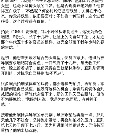
所谓“新生”，就是不再被禁忌束缚。陈坤坦然晒出过素颜光
头照，也毫不遮掩头顶的白发。他是否觉得衰老残酷？他答
得直白极了，“不然呢？何必讨论它是否残酷，关键在于心
态。你觉得残酷，依旧要面对；不如换一种理解，这个过程
很美，这个过程很有价值。”
拍摄《1840》要扮老。“我小时候从未剃过头，这次为角色
增肥、剃光头，长了十几斤，让脸上的肉自然下坠，才贴近
那个年代五十多岁官员的模样。这完全颠覆了我年少时的容
貌焦虑。”
起初，他想着要瘦才适合光头造型，便努力减肥。进组后被
导演要求增肥符合角色，一口气胖了十几斤。每天收工卸
妆，脸上留着胡子，他仍觉得自己就是林则徐。直到杀青离
开剧组，才惊觉自己胖到“惨不忍睹”。
很多演员拍增减体重的戏份，都会选择先拍胖、再拍瘦，靠
剧情倒逼自己减重。他没有这样的机会，杀青后真切体会到
减肥的艰难：新陈代谢慢下来，新的工作又已在眼前。但他
不为胖尴尬，“我跟别人说，我是为角色而肥，有种神圣
感。”
接着他出演徐兵导演的单元剧，导演希望他再瘦一点。那几
天他几乎不进食，坚持跑步运动，再叠加拍戏的压力，直到
第七天终于瘦下七八斤。因为和进组时差距过大，导演甚至
重拍了他的出场戏份。