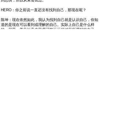
到恐惧，所以从未尝试过。
HERO：你之前说一直还没有找到自己，那现在呢？
陈坤：现在依然如此，我认为找到自己就是认识自己，你知
道的是现在可以看到或理解的自己。实际上自己是什么样
的，邪恶、善良以及丰富度可能远远超过我所理解的自己。
作为演员，我是用自己的感知来表演角色，不断探索哪些属
于我的地方作用在表达上。所以我也不会停下关注自己感
受、心态、想法的脚步。
HERO：外部环境不断变化，为什么你反而更放松了？
陈坤：死猪不怕开水烫（笑），有时候你总是想要克服危
险，当终于明白要与危险相处时，你就会放松。喜悦也是如
此。幸福刚来时，你会开心，同时害怕它流失。最后只能接
受现实。
HERO：当你更贴近生活时，它带给你的力量是什么？
陈坤：我曾经想要了解以前不理解的地方，例如大家谈论一
个话题或新的事物，现在我只关注自己现在是否放松，当我
开始放松时，我能感受到心跳。现在观看电影时，我只要动
脑理解镜头和叙事，就无法完全看好电影。我认为最好的感
知是用心去感知。包括见一个人，最好的方式是自己感受。
HERO：年龄对你而言是一个重要的原因吗？