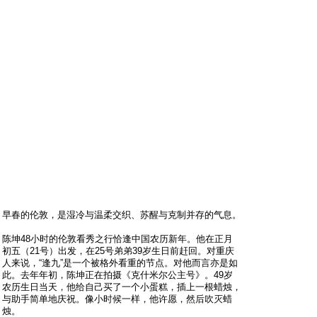
早春的伦敦，是湿冷与温柔交织、苏醒与克制并存的气息。
陈坤48小时的伦敦看秀之行恰逢中国农历新年。他在正月
初五（21号）出发，在25号弟弟39岁生日前赶回。对重庆
人来说，“逢九”是一个被格外看重的节点。对他而言亦是如
此。去年年初，陈坤正在拍摄《克什米尔公主号》。49岁
农历生日当天，他给自己买了一个小蛋糕，插上一根蜡烛，
与助手简单地庆祝。像小时候一样，他许愿，然后吹灭蜡
烛。