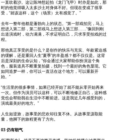
一直吹着沙。这让陈坤想起拍《龙门飞甲》时亦是如此，那
时的他觉得吸入太多沙土对身体不好。但现在变成了很享
受，“就该这样，这个（场景）太有感觉了。”
去年一整年他都是蓬勃向上的状态。“第一部戏拍完，马上
想进入第二部，第二部戏马上想进入第三部……”像回到刚
出道演戏时，动力满满，不求证明自己，只求享受拍戏的过
程。
那他真正享受的是什么？是创作的快乐与充实、年龄紧迫感
的缓解，还是重回人生“夏季”的丰盈感？都不仅仅是。这背
后是深刻的生命认知，“你会通过大家帮助你扮演这个角
色，服装道具不断重复拍摄，找到一个最好的角色显现。它
如同造梦一样，你可以一直活在这个地方，可以重新开
始。”
“生活里的很多事情，如果已经开始了就不能从零开始再来
一次。但作为演员可以这样，可以不断地修正自己，这种感
觉也会帮助我在生活中不断前进。这是我近几年感受到的，
演戏最美好的地方。”
人生如逆旅，故事里的悲欢却往复不休。从故事里汲取能
量，他脚下的旅程更有了方向。
03 仍有朝气