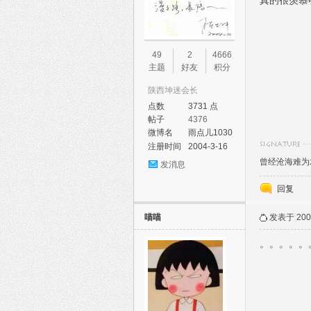
真的很羡慕呀
49
2
4666
主题
好友
积分
陕西坤迷会长
点数
3731 点
帖子
4376
微博名
雨点儿1030
注册时间
2004-3-16
曾经沧海难为水，
发消息
回复
喵喵
发表于 2005
。。。。。。