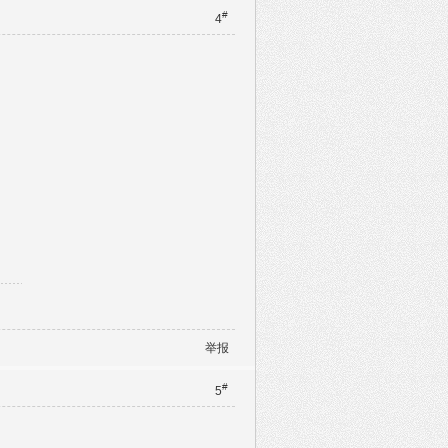
#
4
举报
#
5