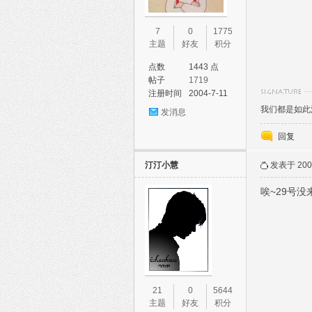
7
0
1775
主题
好友
积分
点数
1443 点
帖子
1719
注册时间
2004-7-11
我们都是如此
发消息
回复
汀汀小慧
发表于 2005
唉~29号
21
0
5644
主题
好友
积分