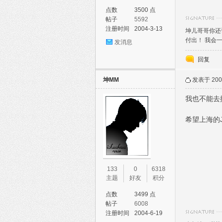
点数
3500 点
帖子
5592
注册时间
2004-3-13
坤儿哥哥你还
付出！ 我会
发消息
回复
坤MM
发表于 2005
我也不能去挖
希望上海的
133
0
6318
主题
好友
积分
点数
3499 点
帖子
6008
注册时间
2004-6-19