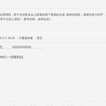
记得我吗，那个在你歌友会上跟着你唱了整场的女孩. 谢谢你的歌，谢谢你有力的手
一辈子记在心里的！ 爱坤无悔，追坤永远！
-2-1 18:29
|
只看该作者
|
亮它
。。。5555555555。。。。
JM们一切顺利拉