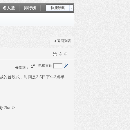
名人堂
排行榜
快捷导航
爱坤秀
返回列表
#
电梯直达
1
分享到：
的首映式，时间是2.5日下午2点半
</font>