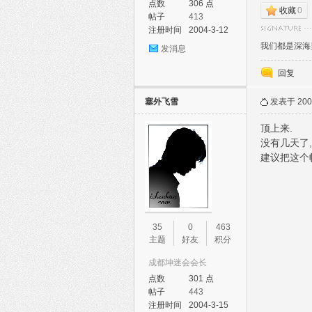
点数
306 点
收藏
0
帖子
413
注册时间
2004-3-12
我们都是深海
发消息
回复
论
塞外飞雪
发表于 2005
顶上来.
没有几天了
建议把这个
35
0
463
坛
主题
好友
积分
成都坤迷会会长
点数
301 点
帖子
443
注册时间
2004-3-15