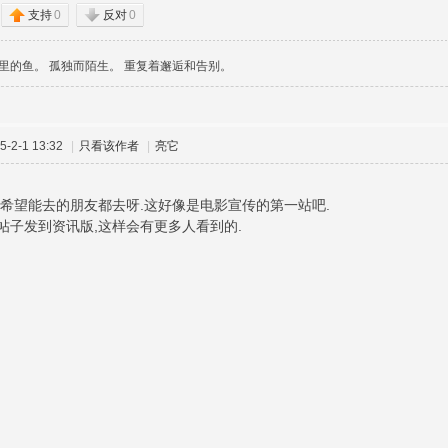
支持
0
反对
0
里的鱼。 孤独而陌生。 重复着邂逅和告别。
-2-1 13:32
|
只看该作者
|
亮它
,希望能去的朋友都去呀.这好像是电影宣传的第一站吧.
帖子发到资讯版,这样会有更多人看到的.