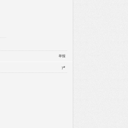
举报
#
7