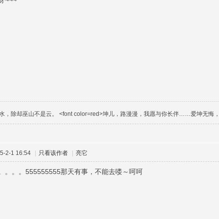
~~~
除却巫山不是云。 <font color=red>坤儿，路漫漫，我愿与你长伴……爱坤无悔，追坤永
-2-1 16:54
|
只看该作者
|
亮它
。。。555555555那天有事，不能去喽～呵呵