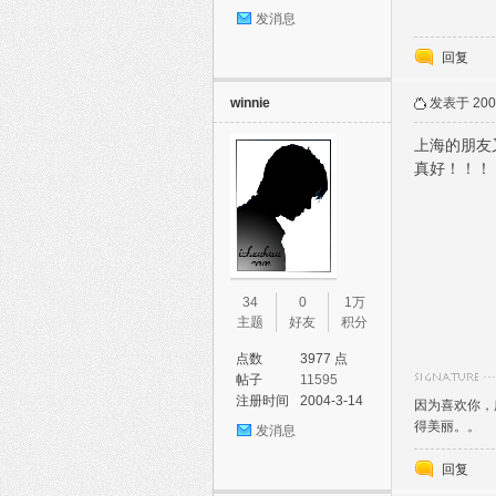
发消息
回复
winnie
发表于 2005
上海的朋友
真好！！！
34
0
1万
主题
好友
积分
点数
3977 点
帖子
11595
注册时间
2004-3-14
因为喜欢你，
得美丽。。
发消息
回复