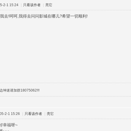
-2-1 15:24
|
只看该作者
|
亮它
去我去!呵呵,我得去问问影城在哪儿?希望一切顺利!
迷请加群18075062!!!
-2-1 15:26
|
只看该作者
|
亮它
好幸福呀~