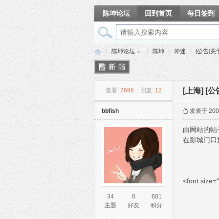
陈坤论坛
回到首页
每日签到
相册
陈坤论坛
陈坤
坤迷
[公告]
[上海]
[
查看:
7696
|
回复:
12
陈
»
›
›
›
bbfish
发表于 2005
由网站的帖
在影城门口
<font siz
坤
34
0
601
主题
好友
积分