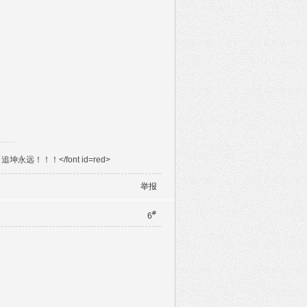
远！！！</font id=red>
举报
#
6