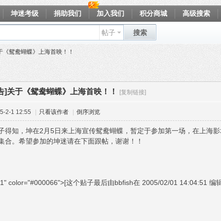
坤迷考级
捐助我们
加入我们
积分商城
高级搜索
帖子
搜索
关于《鸳鸯蝴蝶》上海首映！！
公告]关于《鸳鸯蝴蝶》上海首映！！
[复制链接]
-2-1 12:55
|
只看该作者
|
倒序浏览
子得知，坤在2月5日来上海宣传鸳鸯蝴蝶，暂定于参加第一场，在上海影城
集合。希望参加的坤迷请在下面跟帖，谢谢！！
e="1" color="#000066">[这个贴子最后由bbfish在 2005/02/01 14:04:51 编辑]