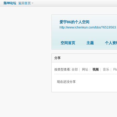
陈坤论坛
返回首页
爱宇86的个人空间
http://www.ichenkun.com/bbs/?6519563
空间首页
主题
个人资
分享
按类型查看:
全部
|
网址
|
视频
|
音乐
|
Fl
现在还没分享