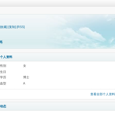
[收藏]
[复制]
[RSS]
料
个人资料
性别
女
生日
学历
博士
血型
A
查看全部个人资料
动态