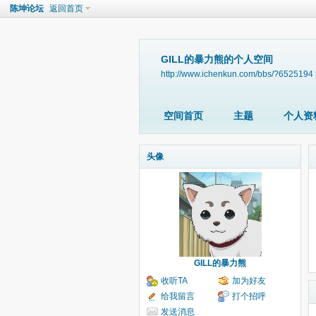
陈坤论坛
返回首页
GILL的暴力熊的个人空间
http://www.ichenkun.com/bbs/?6525194
空间首页
主题
个人资
头像
GILL的暴力熊
收听TA
加为好友
给我留言
打个招呼
发送消息