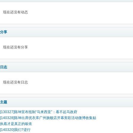
现在还没有动态
分享
现在还没有分享
日志
现在还没有日志
主题
[130327]陈坤宣布抵制“马来西亚”：看不起马政府
[140328]陈坤出席优衣库广州旗舰店开幕剪彩活动微博收集贴
执着才是真正的皈依
[140320]我们?逆行