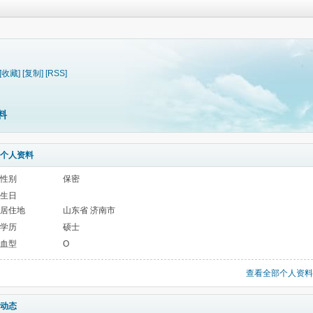
[收藏]
[复制]
[RSS]
料
个人资料
性别
保密
生日
居住地
山东省 济南市
学历
硕士
血型
O
查看全部个人资料
动态