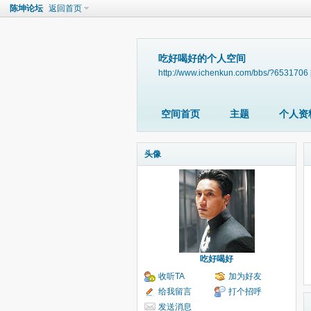
陈坤论坛
返回首页
吃好喝好的个人空间
http://www.ichenkun.com/bbs/?6531706
空间首页
主题
个人资
头像
吃好喝好
收听TA
加为好友
给我留言
打个招呼
发送消息