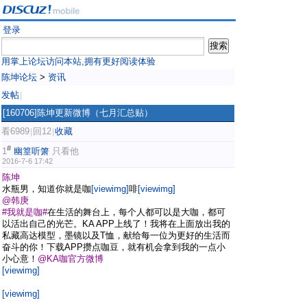
登录
用掌上论坛访问本站,拥有更好阅读体验
陈坤论坛
>
资讯
发帖
|
[160706]陈坤更新微博（七月汇总贴）
看6989
回12
收藏
|
|
#
1
幽篁听箫
只看他
2016-7-6 17:42
陈坤
水瓶男，知道你就是咖
[viewimg]
啡
[viewimg]
@韩庚
#我就是咖#
在生活的舞台上，每个人都可以是大咖，都可
以活出自己的光芒。KA APP上线了！我将在上面放出我的
私藏高达模型，墨镜以及T恤，献给每一位为更好的生活而
奋斗的你！下载APP攒点咖豆，就有机会拿到我的一点小
小心意！
@KA咖官方微博
[viewimg]
[viewimg]