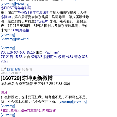
[viewimg]
[viewimg]
@FIRST青年电影展
第十届西宁
#FIRST青年电影展#
年度人物海报揭幕，大使
@陈坤
，第六届评委会特别奖得主马莉导演，第八届最佳导
演、最佳剧情长片得主
@忻钰坤
导演。熟悉面孔，新鲜发
声。7月21日至30日，51部入围影片及特别展映单元，待你
来“听”：
O
网页链接
[viewimg]
[viewimg]
[viewimg]
[viewimg]
208
b
16
68
今天 15:15
来自
iPad mini4
7月21日 15:56
来自
荣耀V8 脱影而出
收藏
a
184
评论 326
7023
#
10
幽篁听箫
只看他
2016-7-29 16:31
[160729]陈坤更新微博
本帖最后由 幽篁听箫 于 2016-7-29 16:33 编辑
陈坤
什么都没做，也非要冤枉我。解释也不是，不解释也不是。
我，不会锦上添花，也不会落井下石。
[viewimg]
[viewimg]
[viewimg]
k
收起
f
查看大图
m
向左旋转
n
向右旋转
[viewimg]