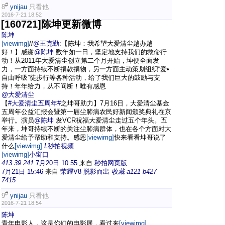
#
8
ynijau
只看他
2016-7-21 18:52
[160721]陈坤更新微博
陈坤
[viewimg]
//
@王克勤
:【陈坤：我希望大爱清尘越办越
好！】感谢
@陈坤
数年如一日，坚定地支持我们的救命行
动！从2011年大爱清尘创立第二个月开始，坤便全面发
力，一方面持续不断捐款捐物，另一方面主动策划组织“爱•
自由呼吸”徒步行等各种活动，给了我们巨大的鼓励与支
持！年年给力，从不间断！唯有感恩
@大爱清尘
【
#大爱清尘五周年#
之坤哥助力】7月16日，大爱清尘基金
五周年公益汇报会暨第一届尘肺病农民好新闻颁奖典礼在京
举行。演员
@陈坤
发VCR祝福大爱清尘走过五个年头。五
年来，坤哥持续不断的关注尘肺病群体，也在各个方面对大
爱清尘给予帮助和支持。感恩
[viewimg]
快来看看坤哥说了
什么
[viewimg]
L
秒拍视频
[viewimg]
小窗口
413
39
241
7月20日 10:55
来自
秒拍网页版
7月21日 15:46
来自
荣耀V8 脱影而出
收藏
a
121
b
427
7415
#
9
ynijau
只看他
2016-7-21 18:54
陈坤
青年电影人，这是你们的电影展，看过来
[viewimg]