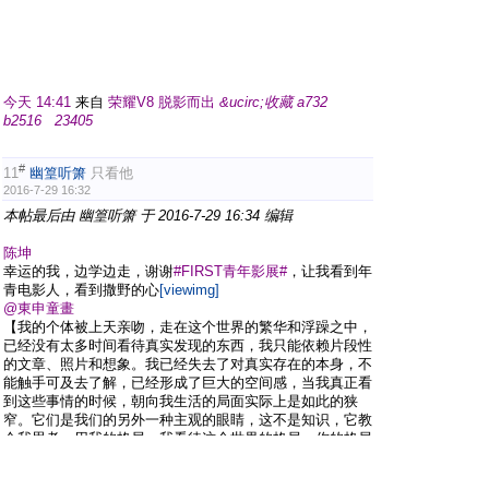
今天 14:41
来自
荣耀V8 脱影而出
&ucirc;
收藏
a
732
b
2516
23405
#
11
幽篁听箫
只看他
2016-7-29 16:32
本帖最后由 幽篁听箫 于 2016-7-29 16:34 编辑
陈坤
幸运的我，边学边走，谢谢
#FIRST青年影展#
，让我看到年
青电影人，看到撒野的心
[viewimg]
@東申童畫
【我的个体被上天亲吻，走在这个世界的繁华和浮躁之中，
已经没有太多时间看待真实发现的东西，我只能依赖片段性
的文章、照片和想象。我已经失去了对真实存在的本身，不
能触手可及去了解，已经形成了巨大的空间感，当我真正看
到这些事情的时候，朝向我生活的局面实际上是如此的狭
窄。它们是我们的另外一种主观的眼睛，这不是知识，它教
会我思考，用我的格局，我看待这个世界的格局。你的格局
有多大，有可能我未来创造的项目和演的电影就是那样的格
局。】——陈坤『他是中国男演员颜值的高峰，也是一碗行