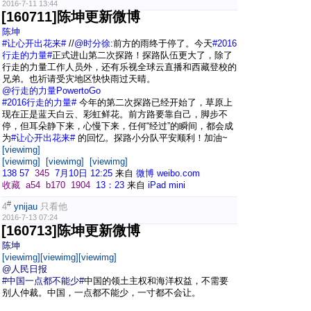
2016-7-11 13:44
[160711]陈坤更新微博
陈坤
#让心开出花来#
//
@时分徐
:前方的雨终于停了。今天
#2016
行走的力量#
正式进山第二次探路！探路队伍更大了，除了
行走的力量工作人员外，还有乐视全球云直播和西藏登校的
兄弟。也祈请受灾地区快快雨过天晴。
@行走的力量PowertoGo
#2016行走的力量#
今年的第二次探路已经开始了，草原上
现在正是蓝天白云、彩虹鲜花。前方路要靠自己，脚步不
停，但耳朵静下来，心慢下来，任何“经过”的瞬间，都会成
为
#让心开出花来#
的回忆。探路小分队平安顺利！加油~
[viewimg]
[viewimg]
[viewimg]
[viewimg]
138
57
345
7月10日 12:25
来自
微博 weibo.com
收藏
a54
b170
1904
13：23
来自
iPad mini
#
4
ynijau
只看他
2016-7-13 07:24
[160713]陈坤更新微博
陈坤
[viewimg]
[viewimg]
[viewimg]
@人民日报
#中国一点都不能少#
中国的领土主权和海洋权益，不需要
别人仲裁。中国，一点都不能少，一寸都不会让。