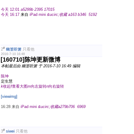
今天 12:01
a
5299
b
2395
17015
今天 16:17
来自
iPad mini
&ucirc;
收藏
a
163
b
346
5192
#
2
幽篁听箫
只看他
2016-7-10 16:48
[160710]陈坤更新微博
本帖最后由 幽篁听箫 于 2016-7-10 16:49 编辑
陈坤
定生慧
k
收起
f
查看大图
m
向左旋转
n
向右旋转
[viewimg]
16:28 来自
iPad mini
&ucirc;收藏
a
279
b
706
6969
#
3
siwei
只看他