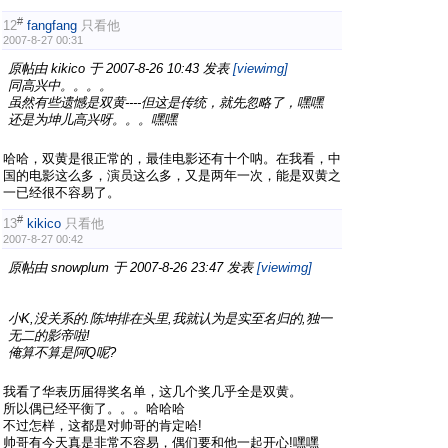
#
12
fangfang
只看他
2007-8-27 00:31
原帖由
kikico
于 2007-8-26 10:43 发表
[viewimg]
同高兴中。。。。
虽然有些遗憾是双黄----但这是传统，就先忽略了，嘿嘿
还是为坤儿高兴呀。。。嘿嘿
哈哈，双黄是很正常的，最佳电影还有十个呐。在我看，中
国的电影这么多，演员这么多，又是两年一次，能是双黄之
一已经很不容易了。
#
13
kikico
只看他
2007-8-27 00:42
原帖由
snowplum
于 2007-8-26 23:47 发表
[viewimg]
小K,没关系的.陈坤排在头里,我就认为是实至名归的,独一
无二的影帝啦!
俺算不算是阿Q呢?
我看了华表历届得奖名单，这几个奖几乎全是双黄。
所以偶已经平衡了。。。哈哈哈
不过怎样，这都是对帅哥的肯定哈!
帅哥有今天真是非常不容易，偶们要和他一起开心!嘿嘿