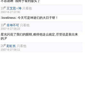
不容易啊 我终于看到版头了
#
18
王艾思♀坤
只看他
2007-8-27 07:30
:loveliness: 今天可是坤迷们的大日子呀！
#
19
非坤不可
只看他
2007-8-27 08:22
星光闪花了我们的眼睛,难得他这么镇定,尽管说是装出来
的;P
#
20
彩虹长
只看他
2007-8-27 09:11
实至名归的影帝！！！:pj_040
#
21
风烟舞
只看他
2007-8-27 10:45
欢呼!!!!!!!
ictory:
[viewimg]