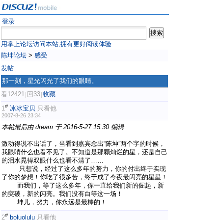
登录
用掌上论坛访问本站,拥有更好阅读体验
陈坤论坛
>
感受
发帖
|
那一刻，星光闪光了我们的眼睛。
看12421
回33
收藏
|
|
#
1
冰冰宝贝
只看他
2007-8-26 23:34
本帖最后由 dream 于 2016-5-27 15:30 编辑
激动得说不出话了，当看到嘉宾念出“陈坤”两个字的时候，
我眼睛什么也看不见了。不知道是那颗灿烂的星，还是自己
的泪水晃得双眼什么也看不清了……
只想说，经过了这么多年的努力，你的付出终于实现
了你的梦想！你吃了很多苦，终于成了今夜最闪亮的星星！
而我们，等了这么多年，你一直给我们新的倔起，新
的突破，新的闪亮。我们没有白等这一场！
坤儿，努力，你永远是最棒的！
#
2
boluolulu
只看他