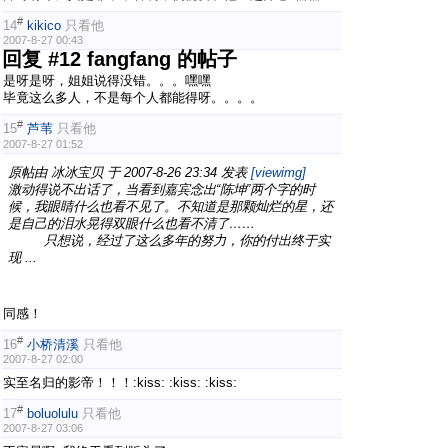
#
14
kikico
只看他
2007-8-27 00:43
回复 #12 fangfang 的帖子
是呀是呀，姐姐说得没错。。。嘿嘿
毕竟这么多人，不是每个人都能得呀。。。。
#
15
芦苇
只看他
2007-8-27 01:52
原帖由
冰冰宝贝
于 2007-8-26 23:34 发表
[viewimg]
激动得说不出话了，当看到嘉宾念出“陈坤”两个字的时
候，我眼睛什么也看不见了。不知道是那颗灿烂的星，还
是自己的泪水晃得双眼什么也看不清了……
只想说，经过了这么多年的努力，你的付出终于实
现 ...
同感！
#
16
小桥清溪
只看他
2007-8-27 02:00
实至名归的影帝！！！:kiss: :kiss: :kiss:
#
17
boluolulu
只看他
2007-8-27 03:06