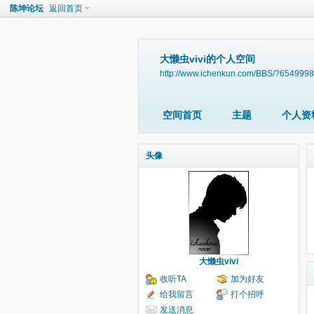
陈坤论坛
返回首页
大懒虫vivi的个人空间
http://www.ichenkun.com/BBS/?6549998
空间首页
主题
个人资
头像
大懒虫vivi
收听TA
加为好友
给我留言
打个招呼
发送消息